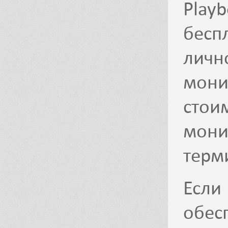
Pla
бесп
лич
мони
сто
мони
терм
Если
обес