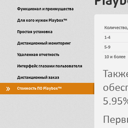
Playb
Функционал и преимущества
Для кого нужен Playbox™
Количество,
Простая установка
1-4
Дистанционный мониторинг
5-9
Удаленная отчетность
10 и более
Интерфейс глазами пользователя
Такж
Дистанционный заказ
обес
Стоимость ПО Playbox™
5.95
Пер