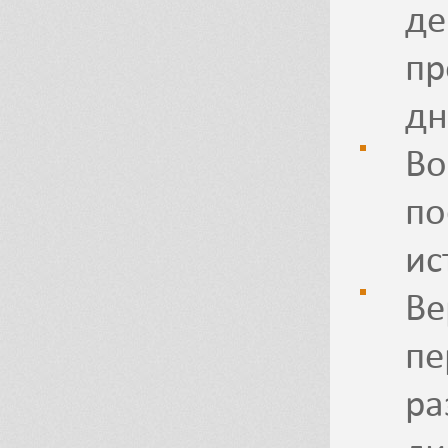
де
пр
дн
Во
по
ис
Ве
пе
ра