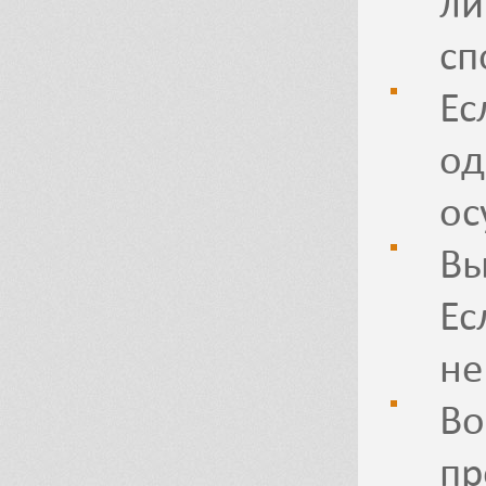
ли
сп
Ес
од
ос
Вы
Ес
не
Во
пр