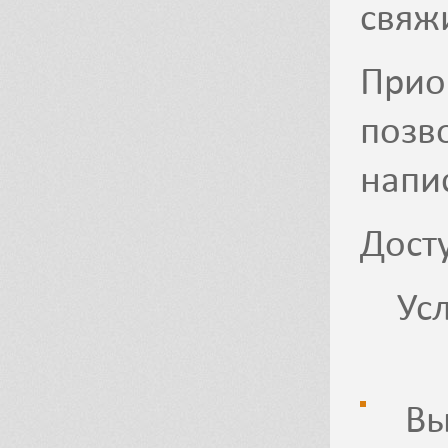
свяж
Прио
позв
напи
Дост
Ус
Вы