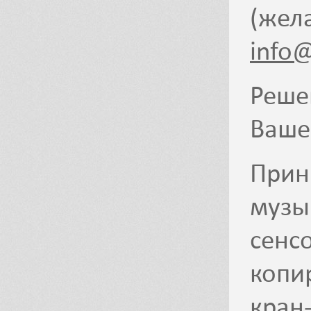
(жел
info@
Реше
Ваше
Прин
муз
сенс
копи
кран